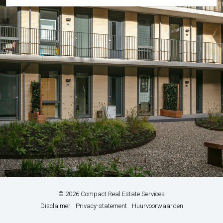
© 2026 Compact Real Estate Services
-
-
Disclaimer
Privacy-statement
Huurvoorwaarden